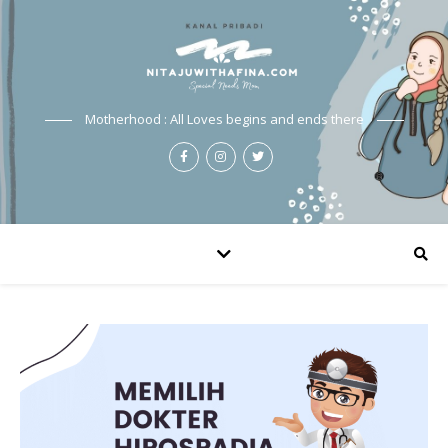
Motherhood : All Loves begins and ends there