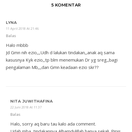
5 KOMENTAR
LYNA
11 April 2018 At 21:46
Balas
Halo mbbb
Jd Gmn nih ezio,,,Udh d lalukan tindakan,,anak aq sama
kasusnya Kyk ezio,,tp blm menemukan Dr yg sreg,,bagi
pengalaman Mb,,,dan Gmn keadaan ezio skr??
NITA JUWITHAFINA
22 Juni 2018 At 11:37
Balas
Halo, sorry aq baru tau kalo ada comment.
Udah mba, tindakannya Alhamdulillah hanya sekali. Pipis