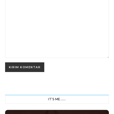
IT’S ME…….