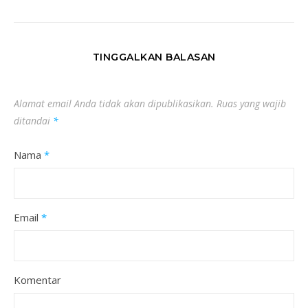
TINGGALKAN BALASAN
Alamat email Anda tidak akan dipublikasikan.
Ruas yang wajib
ditandai
*
Nama
*
Email
*
Komentar