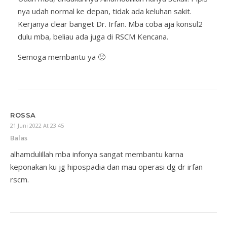
nya udah normal ke depan, tidak ada keluhan sakit.
Kerjanya clear banget Dr. Irfan. Mba coba aja konsul2
dulu mba, beliau ada juga di RSCM Kencana.
Semoga membantu ya 🙂
ROSSA
21 Juni 2022 At 23:45
Balas
alhamdulillah mba infonya sangat membantu karna
keponakan ku jg hipospadia dan mau operasi dg dr irfan
rscm.