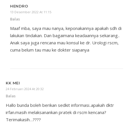
HENDRO
13 Desember 2022 At 11:15
Balas
Maaf mba, saya mau nanya, keponakannya apakah sdh di
lakukan tindakan. Dan bagaimana keadaannya sekarang..
Anak saya juga rencana mau konsul ke dr. Urologi rscm,
cuma belum tau mau ke dokter siapanya
KK MEI
24 Februari 2024 At 20:32
Balas
Hallo bunda boleh berikan sedkit informasi..apakah dktr
irfan.masih melaksanankan pratek di rscm kencana?
Terimakasih…????