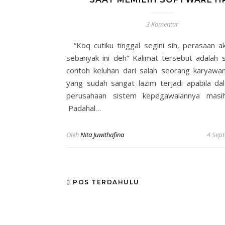
3 Komentar
“Koq cutiku tinggal segini sih, perasaan ak
sebanyak ini deh” Kalimat tersebut adalah s
contoh keluhan dari salah seorang karyaw
yang sudah sangat lazim terjadi apabila da
perusahaan sistem kepegawaiannya masih
Padahal…
Oleh
Nita Juwithafina
4 Sep
POS TERDAHULU