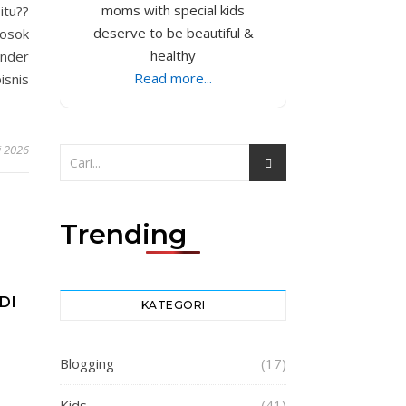
moms with special kids
itu??
deserve to be beautiful &
osok
healthy
under
Read more...
isnis
i 2026
Trending
DI
KATEGORI
Blogging
(17)
Kids
(41)