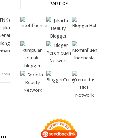
PART OF
TNK)
 jika
kenal
lang
teman
 2024
RI-