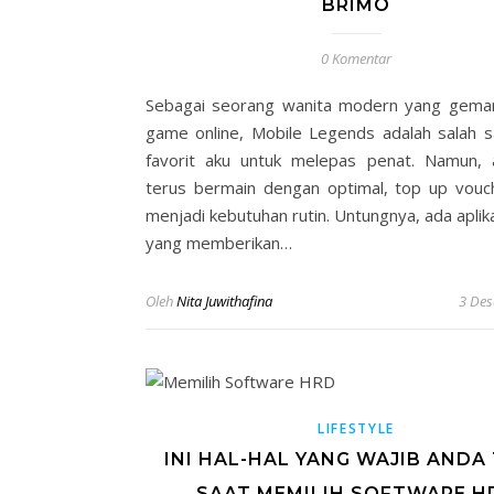
BRIMO
0 Komentar
Sebagai seorang wanita modern yang gema
game online, Mobile Legends adalah salah 
favorit aku untuk melepas penat. Namun, 
terus bermain dengan optimal, top up vou
menjadi kebutuhan rutin. Untungnya, ada apli
yang memberikan…
Oleh
Nita Juwithafina
3 De
LIFESTYLE
INI HAL-HAL YANG WAJIB ANDA
SAAT MEMILIH SOFTWARE H