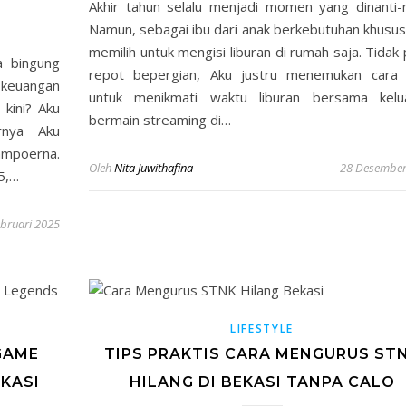
Akhir tahun selalu menjadi momen yang dinanti-n
Namun, sebagai ibu dari anak berkebutuhan khusus
memilih untuk mengisi liburan di rumah saja. Tidak 
a bingung
repot bepergian, Aku justru menemukan cara 
 keuangan
untuk menikmati waktu liburan bersama kelua
kini? Aku
bermain streaming di…
rnya Aku
mpoerna.
Oleh
Nita Juwithafina
28 Desember
5,…
ebruari 2025
LIFESTYLE
GAME
TIPS PRAKTIS CARA MENGURUS ST
KASI
HILANG DI BEKASI TANPA CALO