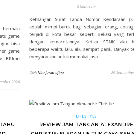
0 Komentar
Kehilangan Surat Tanda Nomor Kendaraan (S
adalah mimpi buruk bagi sebagian orang, apalagi
r bermain
terjadi di kota besar seperti Bekasi yang ter
satu game
dengan kemacetannya. Ketika STNK aku hi
agar bisa
beberapa waktu lalu, aku sempat panik. Banyak 
cher game
menyarankan untuk memakai jasa…
kasi BRImo
Oleh
Nita Juwithafina
29 September
sember 2024
LIFESTYLE
 TAHU
REVIEW JAM TANGAN ALEXANDRE
RD
CHRISTIE: ELEGAN UNTUK GAYA SEHA