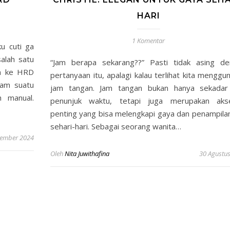
HARI
1 Komentar
u cuti ga
alah satu
“Jam berapa sekarang??” Pasti tidak asing d
an ke HRD
pertanyaan itu, apalagi kalau terlihat kita menggu
lam suatu
jam tangan. Jam tangan bukan hanya sekadar 
 manual.
penunjuk waktu, tetapi juga merupakan akse
penting yang bisa melengkapi gaya dan penampilan
sehari-hari. Sebagai seorang wanita…
tember 2024
Oleh
Nita Juwithafina
30 Agustu