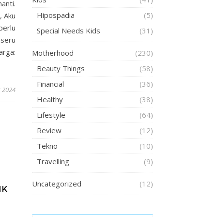
anti.
Hipospadia
(5)
, Aku
perlu
Special Needs Kids
(31)
seru
rga:
Motherhood
(230)
Beauty Things
(58)
Financial
(36)
 2024
Healthy
(38)
Lifestyle
(64)
Review
(12)
Tekno
(10)
Travelling
(9)
Uncategorized
(12)
NK