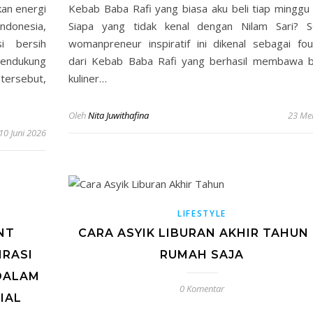
an energi
Kebab Baba Rafi yang biasa aku beli tiap minggu 
Indonesia,
Siapa yang tidak kenal dengan Nilam Sari? S
i bersih
womanpreneur inspiratif ini dikenal sebagai fo
mendukung
dari Kebab Baba Rafi yang berhasil membawa b
tersebut,
kuliner…
Oleh
Nita Juwithafina
23 Me
10 Juni 2026
LIFESTYLE
NT
CARA ASYIK LIBURAN AKHIR TAHUN 
IRASI
RUMAH SAJA
 DALAM
0 Komentar
IAL