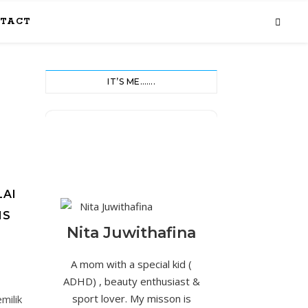
TACT
IT’S ME…….
LAI
IS
Nita Juwithafina
A mom with a special kid (
ADHD) , beauty enthusiast &
sport lover. My misson is
milik