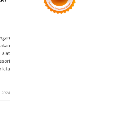
engan
nakan
alat
sori
 kita
s 2024