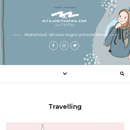
Motherhood : All Loves begins and ends there
Travelling