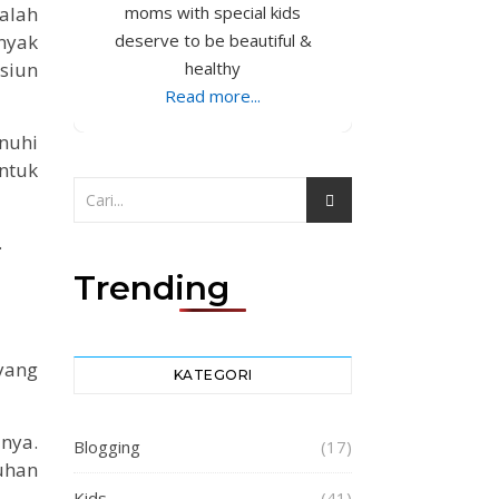
dalah
moms with special kids
nyak
deserve to be beautiful &
siun
healthy
Read more...
enuhi
ntuk
.
Trending
yang
KATEGORI
nya.
Blogging
(17)
uhan
Kids
(41)