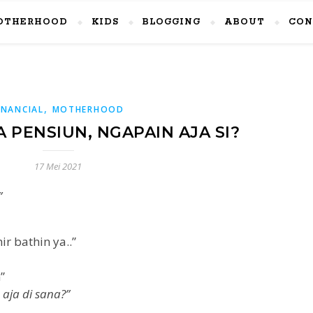
OTHERHOOD
KIDS
BLOGGING
ABOUT
CON
,
INANCIAL
MOTHERHOOD
A PENSIUN, NGAPAIN AJA SI?
17 Mei 2021
”
ir bathin ya..”
”
aja di sana?”