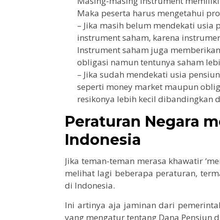
Masing-masing instrument memiliki
Maka peserta harus mengetahui prof
– Jika masih belum mendekati usia 
instrument saham, karena instrumen
Instrument saham juga memberikan 
obligasi namun tentunya saham lebi
– Jika sudah mendekati usia pensiu
seperti money market maupun oblig
resikonya lebih kecil dibandingkan
Peraturan Negara m
Indonesia
Jika teman-teman merasa khawatir ‘me
melihat lagi beberapa peraturan, te
di Indonesia.
Ini artinya aja jaminan dari pemerint
yang mengatur tentang Dana Pensiun di