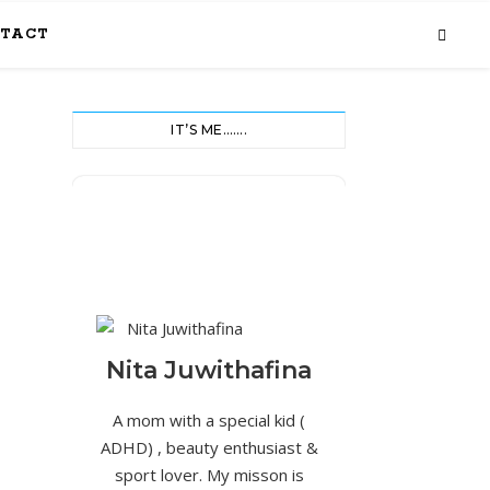
TACT
IT’S ME…….
Nita Juwithafina
A mom with a special kid (
ADHD) , beauty enthusiast &
sport lover. My misson is