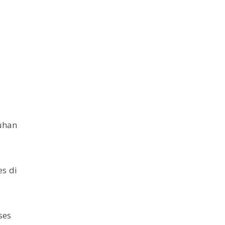
uhan
s di
ses