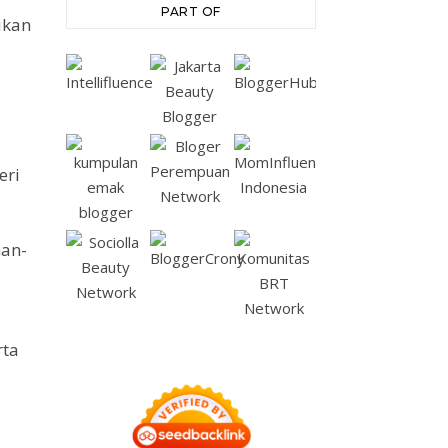
PART OF
ikan
eri
man-
rta