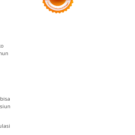
ko
amun
bisa
siun
ulasi