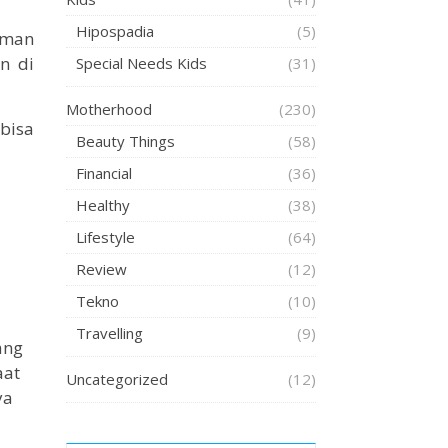
Hipospadia
(5)
eman
n di
Special Needs Kids
(31)
Motherhood
(230)
bisa
Beauty Things
(58)
Financial
(36)
Healthy
(38)
Lifestyle
(64)
Review
(12)
Tekno
(10)
Travelling
(9)
ang
aat
Uncategorized
(12)
ya