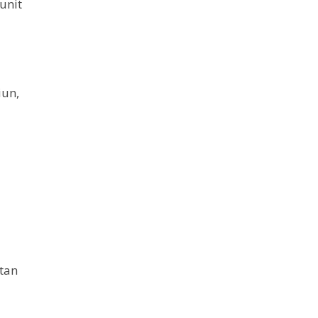
unit
iun,
atan