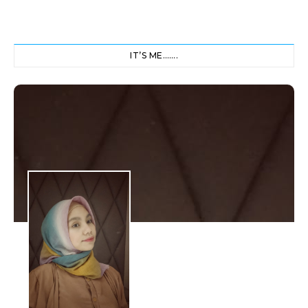
IT’S ME…….