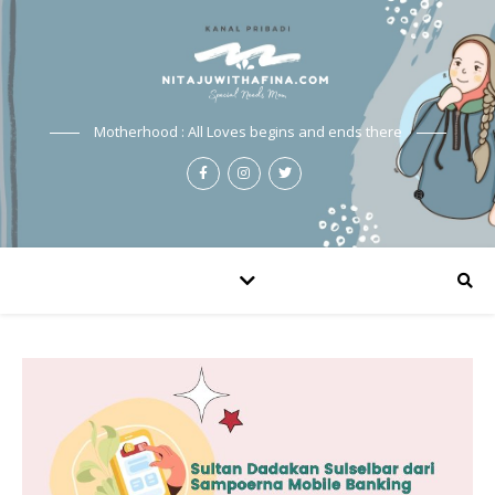
Motherhood : All Loves begins and ends there