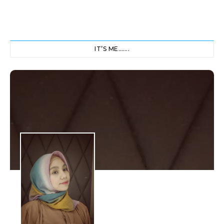
IT’S ME…….