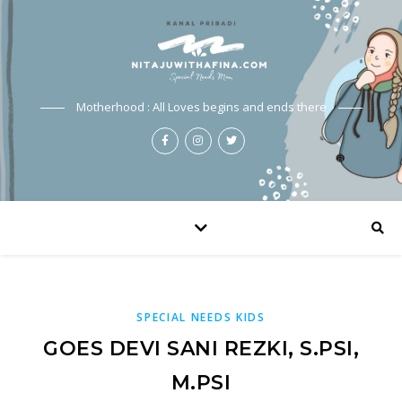
Motherhood : All Loves begins and ends there
SPECIAL NEEDS KIDS
GOES DEVI SANI REZKI, S.PSI,
M.PSI