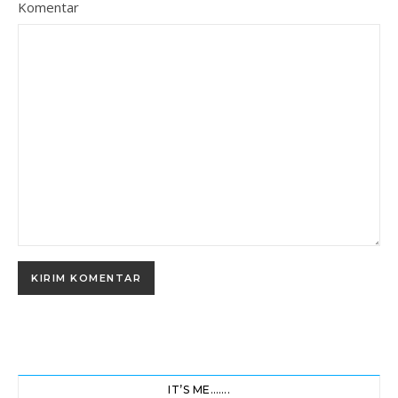
Komentar
IT’S ME…….