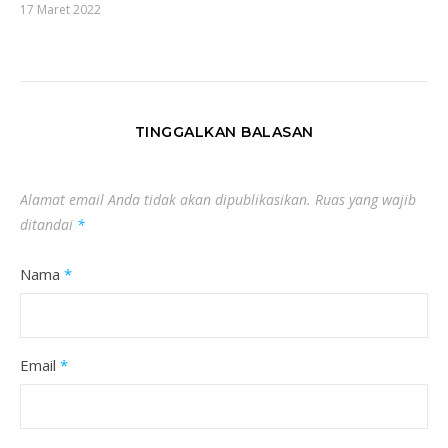
17 Maret 2022
TINGGALKAN BALASAN
Alamat email Anda tidak akan dipublikasikan.
Ruas yang wajib
ditandai
*
Nama
*
Email
*