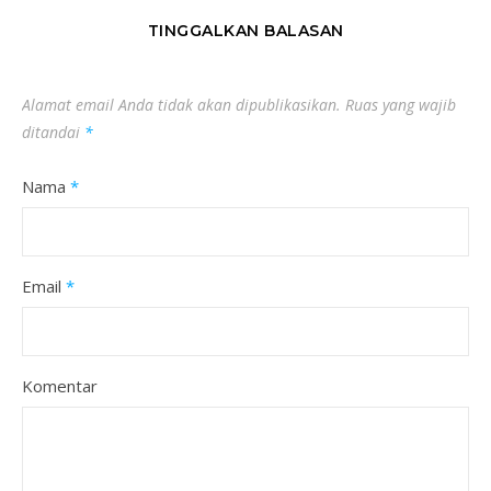
TINGGALKAN BALASAN
Alamat email Anda tidak akan dipublikasikan.
Ruas yang wajib
ditandai
*
Nama
*
Email
*
Komentar