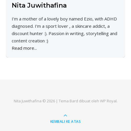
Nita Juwithafina
I’m a mother of a lovely boy named Ezio, with ADHD
diagnosed. I’m a sport lover , a skincare addict, a
discount hunter :). Passion in writing, storytelling and
content creation :)
Read more...
Nita Juwithafina © 2026 |
Tema Bard dibuat oleh
WP Royal
.
KEMBALI KE ATAS