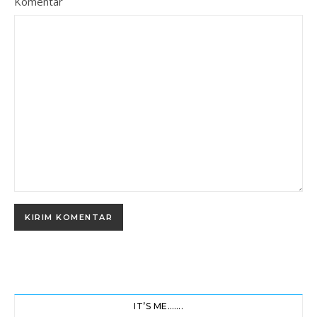
Komentar
IT’S ME…….