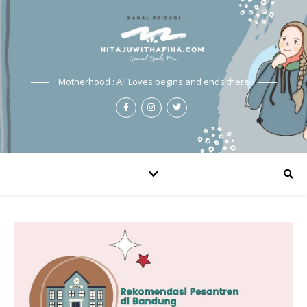
Motherhood : All Loves begins and ends there