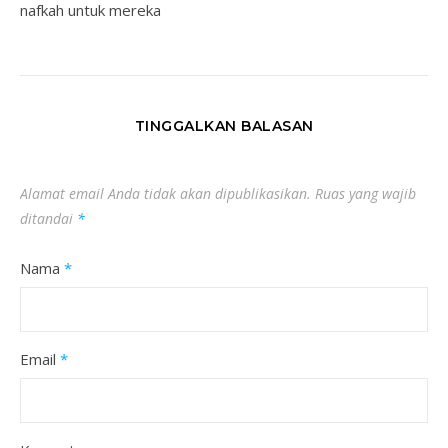
nafkah untuk mereka
TINGGALKAN BALASAN
Alamat email Anda tidak akan dipublikasikan.
Ruas yang wajib
ditandai
*
Nama
*
Email
*