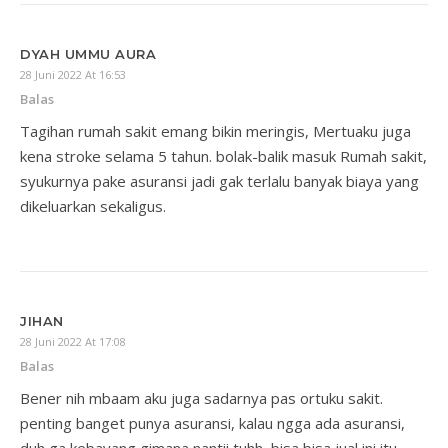
DYAH UMMU AURA
28 Juni 2022 At 16:53
Balas
Tagihan rumah sakit emang bikin meringis, Mertuaku juga
kena stroke selama 5 tahun. bolak-balik masuk Rumah sakit,
syukurnya pake asuransi jadi gak terlalu banyak biaya yang
dikeluarkan sekaligus.
JIHAN
28 Juni 2022 At 17:08
Balas
Bener nih mbaam aku juga sadarnya pas ortuku sakit.
penting banget punya asuransi, kalau ngga ada asuransi,