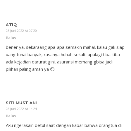
ATIQ
28 Juni 2022 At 07:20
Balas
bener ya, sekaraang apa-apa semakin mahal, kalau gak siap
uang tunai banyak, rasanya huhah sekali.. apalagi tiba-tiba
ada kejadian darurat gini, asuransi memang gbisa jadi
pilihan paling aman ya 🙂
SITI MUSTIANI
28 Juni 2022 At 14:24
Balas
Aku ngerasain betul saat dengan kabar bahwa orangtua di