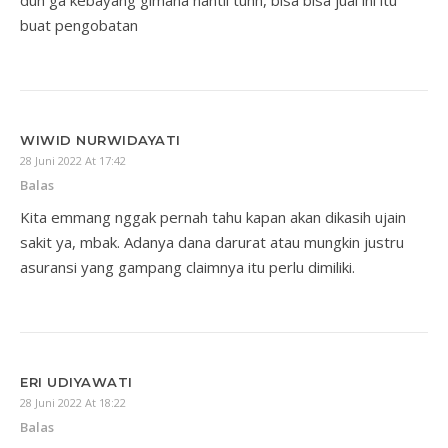
duh ga kebayang gimana nantii tuhh, bisa bisa jual ini itu
buat pengobatan
WIWID NURWIDAYATI
28 Juni 2022 At 17:42
Balas
Kita emmang nggak pernah tahu kapan akan dikasih ujain
sakit ya, mbak. Adanya dana darurat atau mungkin justru
asuransi yang gampang claimnya itu perlu dimiliki.
ERI UDIYAWATI
28 Juni 2022 At 18:22
Balas