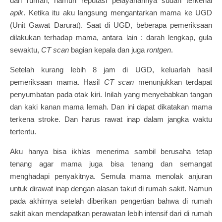
dari rumah, namun reputasi pelayanannya sudah terkenal
apik
. Ketika itu aku langsung mengantarkan mama ke UGD
(Unit Gawat Darurat). Saat di UGD, beberapa pemeriksaan
dilakukan terhadap mama, antara lain : darah lengkap, gula
sewaktu,
CT scan
bagian kepala dan juga
rontgen
.
Setelah kurang lebih 8 jam di UGD, keluarlah hasil
pemeriksaan mama. Hasil
CT scan
menunjukkan terdapat
penyumbatan pada otak kiri. Inilah yang menyebabkan tangan
dan kaki kanan mama lemah. Dan ini dapat dikatakan mama
terkena stroke. Dan harus rawat inap dalam jangka waktu
tertentu.
Aku hanya bisa ikhlas menerima sambil berusaha tetap
tenang agar mama juga bisa tenang dan semangat
menghadapi penyakitnya.
Semula mama menolak anjuran
untuk dirawat inap dengan alasan takut di rumah sakit. Namun
pada akhirnya setelah diberikan pengertian bahwa di rumah
sakit akan mendapatkan perawatan lebih intensif dari di rumah