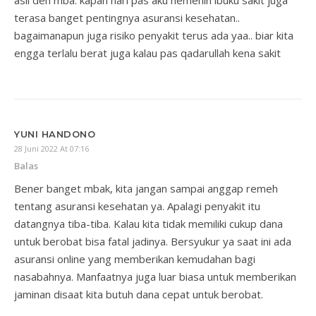
asli deh mba. kapan hari pas aku nemenin ibuku sakit juga
terasa banget pentingnya asuransi kesehatan..
bagaimanapun juga risiko penyakit terus ada yaa.. biar kita
engga terlalu berat juga kalau pas qadarullah kena sakit
YUNI HANDONO
28 Juni 2022 At 07:16
Balas
Bener banget mbak, kita jangan sampai anggap remeh
tentang asuransi kesehatan ya. Apalagi penyakit itu
datangnya tiba-tiba. Kalau kita tidak memiliki cukup dana
untuk berobat bisa fatal jadinya. Bersyukur ya saat ini ada
asuransi online yang memberikan kemudahan bagi
nasabahnya. Manfaatnya juga luar biasa untuk memberikan
jaminan disaat kita butuh dana cepat untuk berobat.