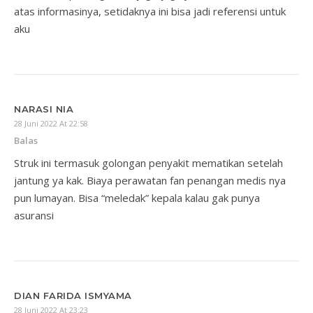
atas informasinya, setidaknya ini bisa jadi referensi untuk
aku
NARASI NIA
28 Juni 2022 At 22:58
Balas
Struk ini termasuk golongan penyakit mematikan setelah
jantung ya kak. Biaya perawatan fan penangan medis nya
pun lumayan. Bisa “meledak” kepala kalau gak punya
asuransi
DIAN FARIDA ISMYAMA
28 Juni 2022 At 23:23