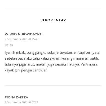
18 KOMENTAR
WIWID NURWIDAYATI
2 September 2021 At 05:45
Balas
Iya nih mbak, punggungku suka jerawatan. eh tapi ternyata
setelah baca aku tahu kalau aku nih kurang minum air putih,
tidurnya juga larut, makan juga sesuka hatinya. Ya Ampun,
kayak gini pengin cantik..eh
FIONAZ+ISZA
2 September 2021 At 07:29