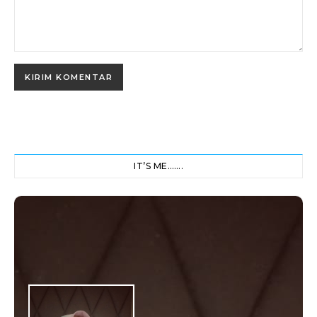
IT’S ME…….