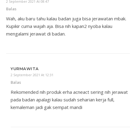
2 September 2021 At 08:47
Balas
Wah, aku baru tahu kalau badan juga bisa jerawatan mbak.
Kupikir cuma wajah aja. Bisa nih kapan2 nyoba kalau
mengalami jerawat di badan.
YURMAWITA
2 September 2021 At 12:31
Balas
Rekomended nih produk erha acneact sering nih jerawat
pada badan apalagi kalau sudah seharian kerja full,
kemaleman jadi gak sempat mandi