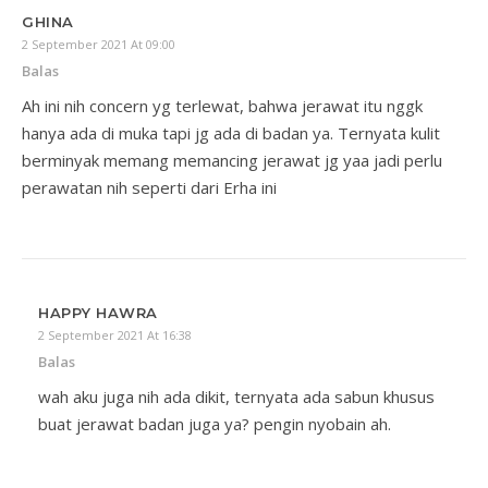
GHINA
2 September 2021 At 09:00
Balas
Ah ini nih concern yg terlewat, bahwa jerawat itu nggk
hanya ada di muka tapi jg ada di badan ya. Ternyata kulit
berminyak memang memancing jerawat jg yaa jadi perlu
perawatan nih seperti dari Erha ini
HAPPY HAWRA
2 September 2021 At 16:38
Balas
wah aku juga nih ada dikit, ternyata ada sabun khusus
buat jerawat badan juga ya? pengin nyobain ah.