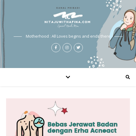
Motherhood : All Loves begins and ends there