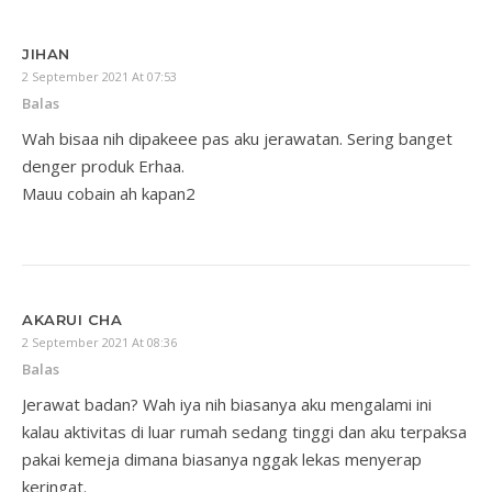
JIHAN
2 September 2021 At 07:53
Balas
Wah bisaa nih dipakeee pas aku jerawatan. Sering banget
denger produk Erhaa.
Mauu cobain ah kapan2
AKARUI CHA
2 September 2021 At 08:36
Balas
Jerawat badan? Wah iya nih biasanya aku mengalami ini
kalau aktivitas di luar rumah sedang tinggi dan aku terpaksa
pakai kemeja dimana biasanya nggak lekas menyerap
keringat.