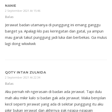
NANIE
2 September 2021 At 15:46
Balas
Jerawat badan utamanya di punggung ini emang ganggu
banget ya. Apalagi klo pas keringatan dan gatal, ya ampun
mau garuk takut punggung jadi luka dan berbekas. Ga mulus
lagi dong wkwkwk
QOTY INTAN ZULNIDA
2 September 2021 At 22:34
Balas
Aku pernah nih ngerasain di badan ada jerawat. Tapi dulu
mah aku mikir kalo si badan gak ada jerawat. Maka benjolan
kecil seperti jerawat yang ada di sekitar punggung itu aku
pikir bukan jerawat dan akhirnya gak ngapa-ngapain