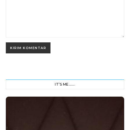
IT’S ME…….