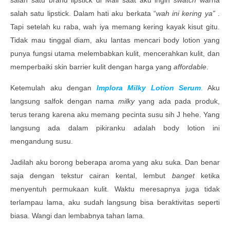
salah satu brand lipstick di Mall saat aku ingin
swatch
warna
salah satu lipstick. Dalam hati aku berkata “
wah ini kering ya”
.
Tapi setelah ku raba, wah iya memang kering kayak kisut gitu.
Tidak mau tinggal diam, aku lantas mencari body lotion yang
punya fungsi utama melembabkan kulit, mencerahkan kulit, dan
memperbaiki skin barrier kulit dengan harga yang
affordable
.
Ketemulah aku dengan
Implora Milky Lotion Serum
.
Aku
langsung salfok dengan nama
milky
yang ada pada produk,
terus terang karena aku memang pecinta susu sih J hehe. Yang
langsung ada dalam pikiranku adalah body lotion ini
mengandung susu.
Jadilah aku borong beberapa aroma yang aku suka. Dan benar
saja dengan tekstur cairan kental, lembut
banget
ketika
menyentuh permukaan kulit. Waktu meresapnya juga tidak
terlampau lama, aku sudah langsung bisa beraktivitas seperti
biasa. Wangi dan lembabnya tahan lama.