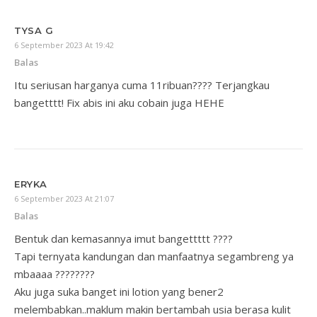
TYSA G
6 September 2023 At 19:42
Balas
Itu seriusan harganya cuma 11ribuan???? Terjangkau
bangetttt! Fix abis ini aku cobain juga HEHE
ERYKA
6 September 2023 At 21:07
Balas
Bentuk dan kemasannya imut bangettttt ????
Tapi ternyata kandungan dan manfaatnya segambreng ya
mbaaaa ????????
Aku juga suka banget ini lotion yang bener2
melembabkan..maklum makin bertambah usia berasa kulit