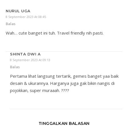
NURUL UGA
8 September 2023 At 08:45
Balas
Wah… cute banget ini tuh. Travel friendly nih pasti.
SHINTA DWI A
8 September 2023 At 09:13
Balas
Pertama lihat langsung tertarik, gemes banget yaa baik
desain & ukurannya. Harganya juga gak bikin nangis di
pojokkan, super muraaah. ????
TINGGALKAN BALASAN