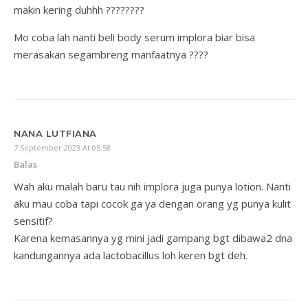
makin kering duhhh ????????
Mo coba lah nanti beli body serum implora biar bisa
merasakan segambreng manfaatnya ????
NANA LUTFIANA
7 September 2023 At 05:58
Balas
Wah aku malah baru tau nih implora juga punya lotion. Nanti
aku mau coba tapi cocok ga ya dengan orang yg punya kulit
sensitif?
Karena kemasannya yg mini jadi gampang bgt dibawa2 dna
kandungannya ada lactobacillus loh keren bgt deh.