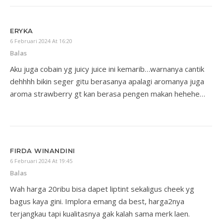
ERYKA
6 Februari 2024 At 16:20
Balas
Aku juga cobain yg juicy juice ini kemarib…warnanya cantik
dehhhh bikin seger gitu berasanya apalagi aromanya juga
aroma strawberry gt kan berasa pengen makan hehehe…
FIRDA WINANDINI
6 Februari 2024 At 19:45
Balas
Wah harga 20ribu bisa dapet liptint sekaligus cheek yg
bagus kaya gini. Implora emang da best, harga2nya
terjangkau tapi kualitasnya gak kalah sama merk laen.