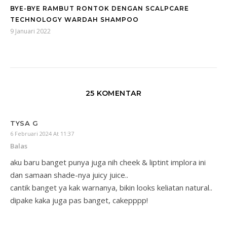
BYE-BYE RAMBUT RONTOK DENGAN SCALPCARE
TECHNOLOGY WARDAH SHAMPOO
9 Januari 2022
25 KOMENTAR
TYSA G
6 Februari 2024 At 11:37
Balas
aku baru banget punya juga nih cheek & liptint implora ini
dan samaan shade-nya juicy juice..
cantik banget ya kak warnanya, bikin looks keliatan natural..
dipake kaka juga pas banget, cakepppp!