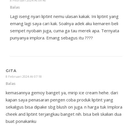
8 Februari 2024 At 09:40
Balas
Lagi iseng nyari liptint nemu ulasan kakak. Ini liptint yang
emang lagi saya cari kak. Soalnya adek aku kemaren beli
sempet nyobain juga, cuma ga tau merek apa. Ternyata
punyanya implora. Emang sebagus itu ????
GITA
8 Februari 2024 At 07:18
Balas
kemasannya gemoy banget ya, mirip ice cream hehe. dari
kapan saya penasaran pengen coba produk liptint yang
sekaligus bisa dipake sbg blush on juga. n harga tuk Implora
cheek and liptint terjangkau banget nih. bisa beli skalian dua
buat ponakanku