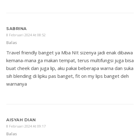
SABRINA
8 Februari 2024 At 08:52
Balas
Travel friendly banget ya Mba NIt sizenya jadi enak dibawa
kemana-mana ga makan tempat, terus multifungsi juga bisa
buat cheek dan juga lip, aku pakai beberapa warna dan suka
sih blending di lipku pas banget, fit on my lips banget deh
warnanya
AISYAH DIAN
8 Februari 2024 At 09:17
Balas