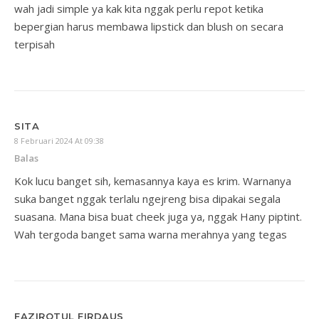
wah jadi simple ya kak kita nggak perlu repot ketika
bepergian harus membawa lipstick dan blush on secara
terpisah
SITA
8 Februari 2024 At 09:38
Balas
Kok lucu banget sih, kemasannya kaya es krim. Warnanya
suka banget nggak terlalu ngejreng bisa dipakai segala
suasana. Mana bisa buat cheek juga ya, nggak Hany piptint.
Wah tergoda banget sama warna merahnya yang tegas
FAZIROTUL FIRDAUS