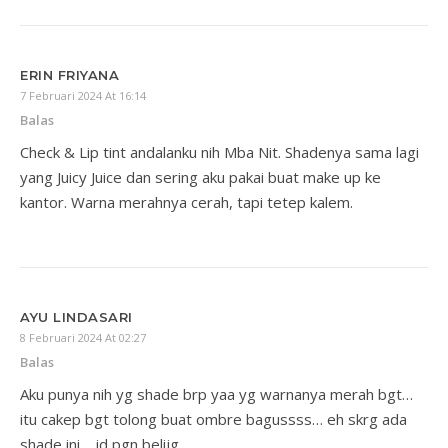
ERIN FRIYANA
7 Februari 2024 At 16:14
Balas
Check & Lip tint andalanku nih Mba Nit. Shadenya sama lagi
yang Juicy Juice dan sering aku pakai buat make up ke
kantor. Warna merahnya cerah, tapi tetep kalem.
AYU LINDASARI
8 Februari 2024 At 02:27
Balas
Aku punya nih yg shade brp yaa yg warnanya merah bgt…
itu cakep bgt tolong buat ombre bagussss… eh skrg ada
shade ini… jd pgn belijg