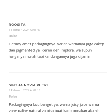
ROOSITA
8 Februari 2024 At 08:42
Balas
Gemoy amet packagingnya. Varian warnanya juga cakep
dan pigmented ya. Keren deh Implora, walaupun
harganya murah tapi kandungannya juga dijamin
SINTHA NOVIA PUTRI
8 Februari 2024 At 09:13
Balas
Packagingnya lucu banget ya, warna juicy juice warna
yang paling natural ya bisa buat kado ponakan aku nih