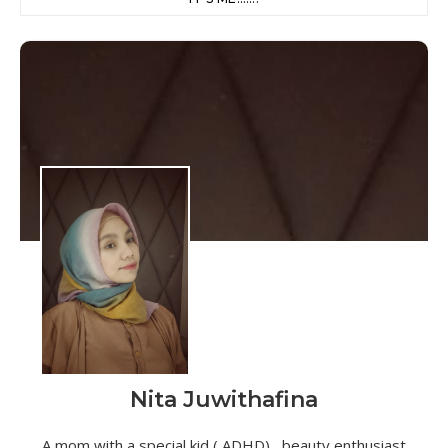
Nita Juwithafina
A mom with a special kid ( ADHD) , beauty enthusiast