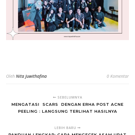
Oleh
Nita Juwithafina
0 Komentar
SEBELUMNYA
MENGATASI SCARS DENGAN ERHA POST ACNE
PEELING : LANGSUNG TERLIHAT HASILNYA
LEBIH BARU
PANDUAN LENGKAP: CARA MENGECEK ASAM URAT