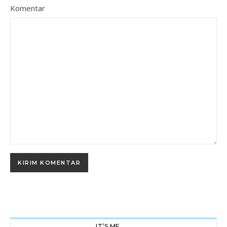
Komentar
IT’S ME…….