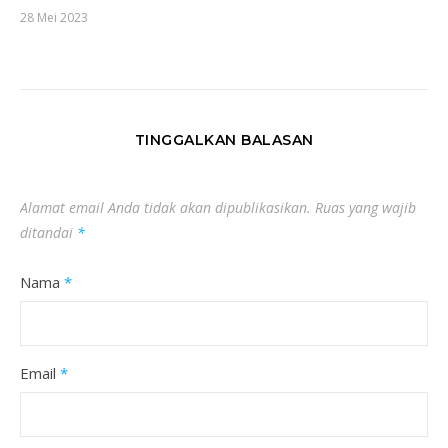
28 Mei 2023
TINGGALKAN BALASAN
Alamat email Anda tidak akan dipublikasikan.
Ruas yang wajib
ditandai
*
Nama
*
Email
*