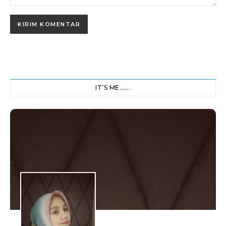
IT’S ME…….