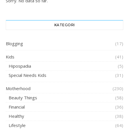
Sorry. No data so far.
KATEGORI
Blogging
(17)
Kids
(41)
Hipospadia
(5)
Special Needs Kids
(31)
Motherhood
(230)
Beauty Things
(58)
Financial
(36)
Healthy
(38)
Lifestyle
(64)