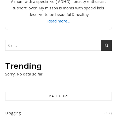
A mom with a special kid ( ADHD) , beauty enthusiast
& sport lover. My misson is moms with special kids
deserve to be beautiful & healthy
Read more...
Trending
Sorry. No data so far.
KATEGORI
Blogging
(17)