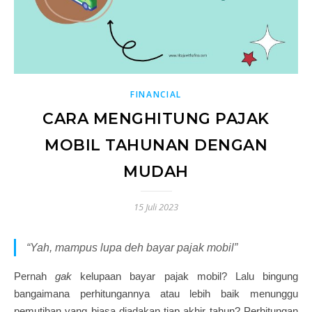
FINANCIAL
CARA MENGHITUNG PAJAK
MOBIL TAHUNAN DENGAN
MUDAH
15 Juli 2023
“Yah, mampus lupa deh bayar pajak mobil”
Pernah
gak
kelupaan bayar pajak mobil? Lalu bingung
bangaimana perhitungannya atau lebih baik menunggu
pemutihan yang biasa diadakan tiap akhir tahun? Perhitungan