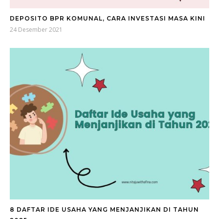
DEPOSITO BPR KOMUNAL, CARA INVESTASI MASA KINI
24 Desember 2021
8 DAFTAR IDE USAHA YANG MENJANJIKAN DI TAHUN