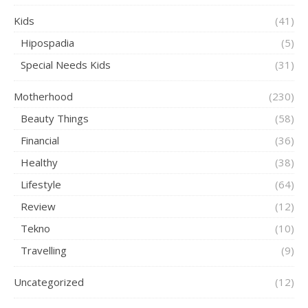
Kids
(41)
Hipospadia
(5)
Special Needs Kids
(31)
Motherhood
(230)
Beauty Things
(58)
Financial
(36)
Healthy
(38)
Lifestyle
(64)
Review
(12)
Tekno
(10)
Travelling
(9)
Uncategorized
(12)