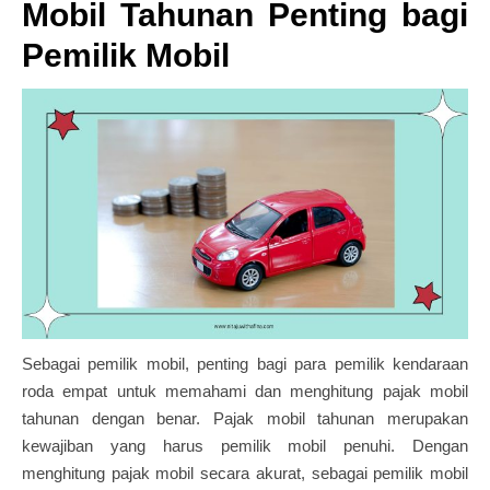
Mobil Tahunan Penting bagi
Pemilik Mobil
Sebagai pemilik mobil, penting bagi para pemilik kendaraan
roda empat untuk memahami dan menghitung pajak mobil
tahunan dengan benar. Pajak mobil tahunan merupakan
kewajiban yang harus pemilik mobil penuhi. Dengan
menghitung pajak mobil secara akurat, sebagai pemilik mobil