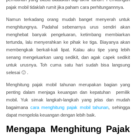
pajak mobil tidaklah rumit jika paham cara perhitungannnya.
Namun terkadang orang mudah banget menyerah untuk
menghitungnya. Padahal sebenarnya urus sendiri akan
menghebat banyak pengeluaran, ketimbang membiarkan
tertunda, lalu menyerahkan ke pihak ke tiga. Biayanya akan
membengkak berkali-kali lipat. Kalau aku tipe yang lebih
senang mengeluarkan uang sedikit, dan agak capek sedikit
untuk urusnya. Toh cuma satu hari sudah bisa langsung
selesai 🙂 .
Menghitung pajak mobil tahunan merupakan bagian yang
penting dalam menjaga keuangan dan kepatuhan pemilik
mobil. Yuk simak langkah-langkah yang jelas dan mudah
bagaimana
cara menghitung pajak mobil tahunan
, sehingga
dapat mengelola keuangan dengan lebih baik.
Mengapa Menghitung Pajak