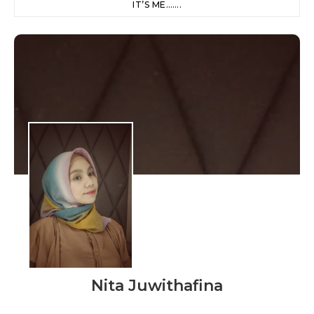
IT’S ME…….
Nita Juwithafina