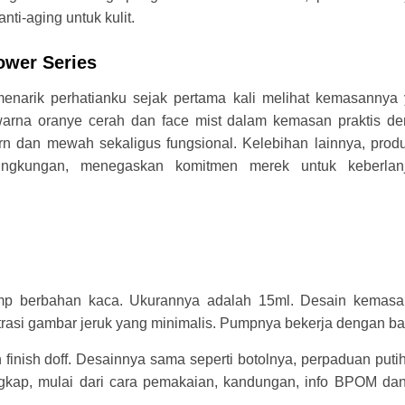
nti-aging untuk kulit.
ower Series
menarik perhatianku sejak pertama kali melihat kemasannya
arna oranye cerah dan face mist dalam kemasan praktis d
 dan mewah sekaligus fungsional. Kelebihan lainnya, produ
gkungan, menegaskan komitmen merek untuk keberlanj
p berbahan kaca. Ukurannya adalah 15ml. Desain kemas
trasi gambar jeruk yang minimalis. Pumpnya bekerja dengan ba
finish doff. Desainnya sama seperti botolnya, perpaduan puti
ngkap, mulai dari cara pemakaian, kandungan, info BPOM dan