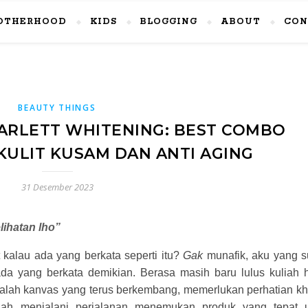
OTHERHOOD
KIDS
BLOGGING
ABOUT
CON
BEAUTY THINGS
CARLETT WHITENING: BEST COMBO
ULIT KUSAM DAN ANTI AGING
31 Desember 2023
ihatan lho”
 kalau ada yang berkata seperti itu?
Gak
munafik, aku yang 
 ada yang berkata demikian. Berasa masih baru lulus kuliah 
dalah kanvas yang terus berkembang, memerlukan perhatian k
lah menjalani perjalanan menemukan produk yang tepat 