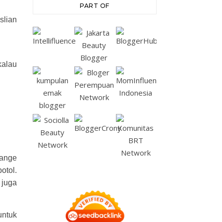
PART OF
slian
kalau
range
otol.
 juga
untuk