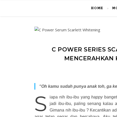
HOME
M
C POWER SERIES S
MENCERAHKAN K
“Oh kamu sudah punya anak toh, ga kel
S
iapa nih ibu-ibu yang
happy
banget
jadi ibu-ibu, paling senang kalau
Gimana nih ibu-ibu ? Kecantikan a
agar tetap segar dan bercahaya. Aku te