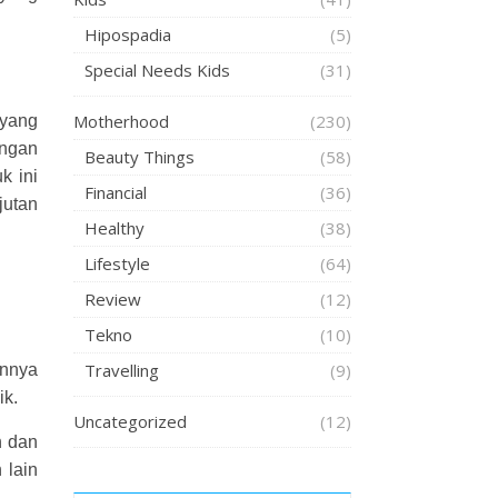
Hipospadia
(5)
Special Needs Kids
(31)
Motherhood
(230)
 yang
engan
Beauty Things
(58)
k ini
Financial
(36)
utan
Healthy
(38)
Lifestyle
(64)
Review
(12)
Tekno
(10)
Travelling
(9)
annya
ik.
Uncategorized
(12)
h dan
 lain