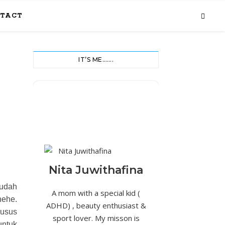
TACT
IT’S ME…….
Nita Juwithafina
sudah
A mom with a special kid (
hehe.
ADHD) , beauty enthusiast &
husus
sport lover. My misson is
untuk