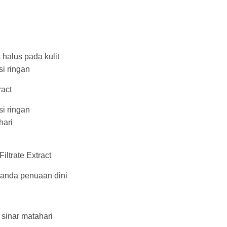
halus pada kulit
si ringan
ract
si ringan
hari
iltrate Extract
tanda penuaan dini
sinar matahari