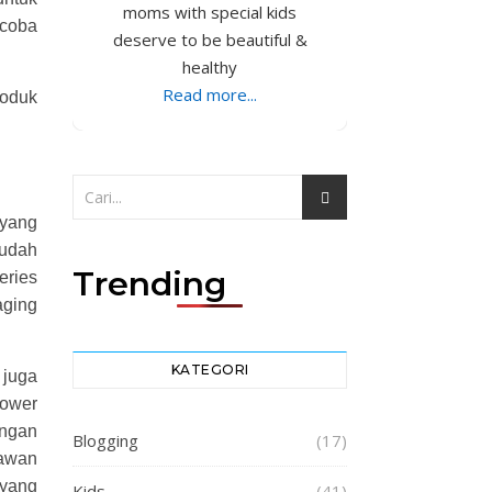
moms with special kids
ncoba
deserve to be beautiful &
healthy
Read more...
roduk
 yang
sudah
Trending
eries
aging
KATEGORI
juga
Power
ungan
Blogging
(17)
lawan
 yang
Kids
(41)