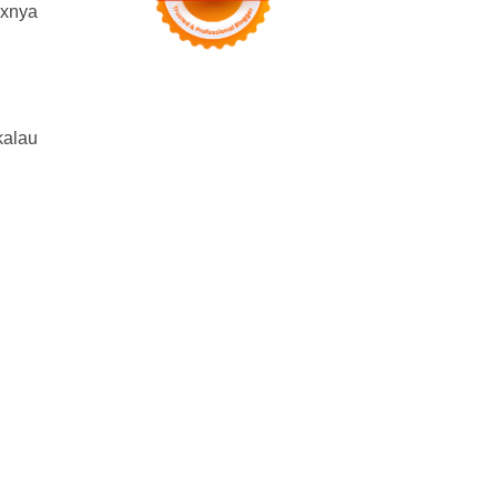
oxnya
kalau