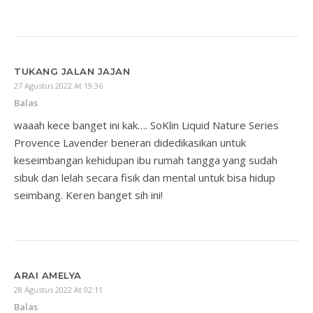
TUKANG JALAN JAJAN
27 Agustus 2022 At 19:36
Balas
waaah kece banget ini kak…. SoKlin Liquid Nature Series
Provence Lavender beneran didedikasikan untuk
keseimbangan kehidupan ibu rumah tangga yang sudah
sibuk dan lelah secara fisik dan mental untuk bisa hidup
seimbang. Keren banget sih ini!
ARAI AMELYA
28 Agustus 2022 At 02:11
Balas