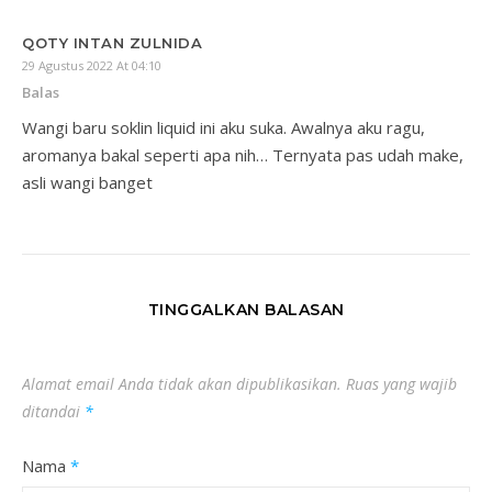
QOTY INTAN ZULNIDA
29 Agustus 2022 At 04:10
Balas
Wangi baru soklin liquid ini aku suka. Awalnya aku ragu,
aromanya bakal seperti apa nih… Ternyata pas udah make,
asli wangi banget
TINGGALKAN BALASAN
Alamat email Anda tidak akan dipublikasikan.
Ruas yang wajib
ditandai
*
Nama
*