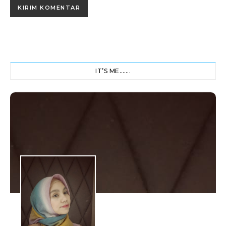
IT’S ME…….