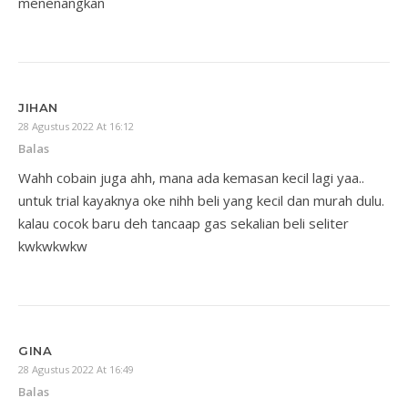
menenangkan
JIHAN
28 Agustus 2022 At 16:12
Balas
Wahh cobain juga ahh, mana ada kemasan kecil lagi yaa..
untuk trial kayaknya oke nihh beli yang kecil dan murah dulu.
kalau cocok baru deh tancaap gas sekalian beli seliter
kwkwkwkw
GINA
28 Agustus 2022 At 16:49
Balas