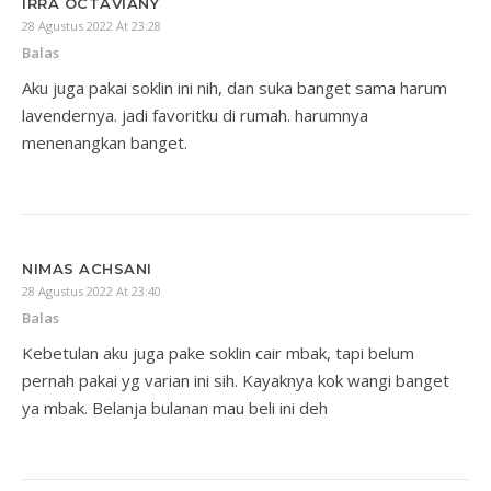
IRRA OCTAVIANY
28 Agustus 2022 At 23:28
Balas
Aku juga pakai soklin ini nih, dan suka banget sama harum
lavendernya. jadi favoritku di rumah. harumnya
menenangkan banget.
NIMAS ACHSANI
28 Agustus 2022 At 23:40
Balas
Kebetulan aku juga pake soklin cair mbak, tapi belum
pernah pakai yg varian ini sih. Kayaknya kok wangi banget
ya mbak. Belanja bulanan mau beli ini deh