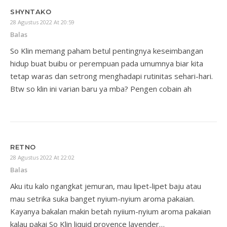
SHYNTAKO
28 Agustus 2022 At 20:59
Balas
So Klin memang paham betul pentingnya keseimbangan
hidup buat buibu or perempuan pada umumnya biar kita
tetap waras dan setrong menghadapi rutinitas sehari-hari.
Btw so klin ini varian baru ya mba? Pengen cobain ah
RETNO
28 Agustus 2022 At 22:02
Balas
Aku itu kalo ngangkat jemuran, mau lipet-lipet baju atau
mau setrika suka banget nyium-nyium aroma pakaian.
Kayanya bakalan makin betah nyiium-nyium aroma pakaian
kalau pakai So Klin liquid provence lavender…