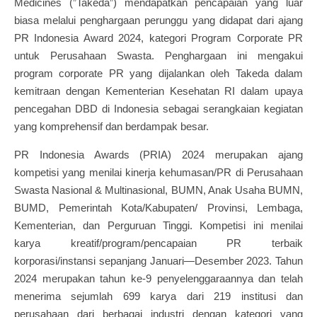
Medicines (”Takeda”) mendapatkan pencapaian yang luar
biasa melalui penghargaan perunggu yang didapat dari ajang
PR Indonesia Award 2024, kategori Program Corporate PR
untuk Perusahaan Swasta. Penghargaan ini mengakui
program corporate PR yang dijalankan oleh Takeda dalam
kemitraan dengan Kementerian Kesehatan RI dalam upaya
pencegahan DBD di Indonesia sebagai serangkaian kegiatan
yang komprehensif dan berdampak besar.
PR Indonesia Awards (PRIA) 2024 merupakan ajang
kompetisi yang menilai kinerja kehumasan/PR di Perusahaan
Swasta Nasional & Multinasional, BUMN, Anak Usaha BUMN,
BUMD, Pemerintah Kota/Kabupaten/ Provinsi, Lembaga,
Kementerian, dan Perguruan Tinggi. Kompetisi ini menilai
karya kreatif/program/pencapaian PR terbaik
korporasi/instansi sepanjang Januari—Desember 2023. Tahun
2024 merupakan tahun ke-9 penyelenggaraannya dan telah
menerima sejumlah 699 karya dari 219 institusi dan
perusahaan dari berbagai industri dengan kategori yang