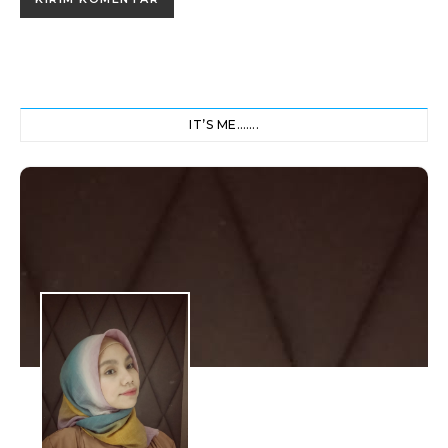
IT’S ME…….