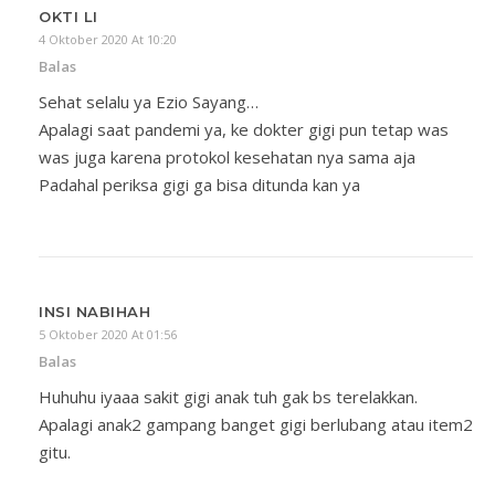
OKTI LI
4 Oktober 2020 At 10:20
Balas
Sehat selalu ya Ezio Sayang…
Apalagi saat pandemi ya, ke dokter gigi pun tetap was
was juga karena protokol kesehatan nya sama aja
Padahal periksa gigi ga bisa ditunda kan ya
INSI NABIHAH
5 Oktober 2020 At 01:56
Balas
Huhuhu iyaaa sakit gigi anak tuh gak bs terelakkan.
Apalagi anak2 gampang banget gigi berlubang atau item2
gitu.