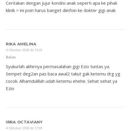
Ceritakan dengan jujur kondisi anak seperti apa ke pihak
klinik > ini poin harus banget diinfoin ke dokter gigi anak
RIKA AMELINA
4 Oktober 2020 At 15:33
Balas
Syukurlah akhirnya permasalahan gigi Ezio tuntas ya.
Sempet deg2an pas baca awal2 takut gak ketemu drg yg
cocok. Alhamdulillah udah ketemu ehehe. Sehat sehat ya
Ezio
IRRA OCTAVIANY
4 Oktober 2020 At 17:09