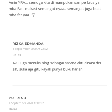
Amin YRA… semoga kita di mampukan sampe lulus ya
mba Fat.. makasi semangat nyaa.. semangat juga buat
mba fat yaa.. 🙂
RIZKA EDMANDA
4 September 2020 At 22:22
Balas
Aku juga menulis blog sebagai sarana aktualisasi diri
sih, suka aja gitu kayak punya buku harian
PUTRI SB
4 September 2020 At 06:02
Balas