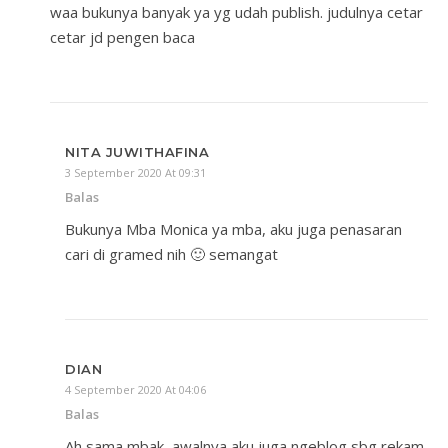
waa bukunya banyak ya yg udah publish. judulnya cetar
cetar jd pengen baca
NITA JUWITHAFINA
3 September 2020 At 09:31
Balas
Bukunya Mba Monica ya mba, aku juga penasaran
cari di gramed nih 🙂 semangat
DIAN
4 September 2020 At 04:06
Balas
Ah sama mbak, awalnya aku juga ngeblog sbg rekam