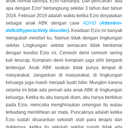
anak normal lainnya, Ezio namanya. Dan pencarian “ada
apa dengan Ezio” berlangsung sekitar 3 tahun dari tahun
2016. Februari 2019 adalah waktu ketika Ezio dinyatakan
sebagai anak ABK dengan case
ADHD
(
Attention-
deficit/hyperactivity disorder)
.
Keadaan Ezio ini banyak
mengubah
mindset
ku. Namun tidak dengan lingkungan
sekitar. Lingkungan sekitar semacam tidak berdamai
dengan kondisi Ezio ini. Cemooh demi cemooh sering
kali terucap. Komplain demi komplain juga silih berganti
terdengar. Anak ABK seakan tidak punya tempat di
masyarakat. Jangankan di masyarakat, di lingkungan
keluarga juga masih menjadi buah bibir. Mungkin karena
selama ini tidak ada pernah ada anak ABK di lingkungan
keluarga. Ketika itu aku banyak diam, aku hanya berfokus
pada Ezio, mencoba menghiraukan omongan itu walau
terkadang menitihkan air mata. Puncaknya adalah ketika
Ezio sudah disarankan sekolah olah para terapis dan
dokternya, ketika itu sekolah sekitar rumah tidak ada