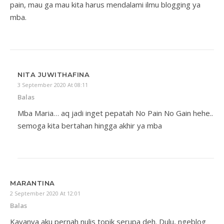
pain, mau ga mau kita harus mendalami ilmu blogging ya
mba.
NITA JUWITHAFINA
3 September 2020 At 08:11
Balas
Mba Maria… aq jadi inget pepatah No Pain No Gain hehe..
semoga kita bertahan hingga akhir ya mba
MARANTINA
2 September 2020 At 12:01
Balas
Kayanya aku pernah nulis topik serupa deh. Dulu, ngeblog