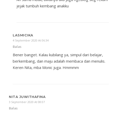
jejak tumbuh kembang anakku
LASMICIKA
4 September 2020 At 06:34
Balas
Bener banget. Kalau kubilang ya, simpul dari belajar,
berkembang, dan maju adalah membaca dan menulis.
Keren Nita, mba Monic juga. Hmmmm
NITA JUWITHAFINA
3 September 2020 At 08:07
Balas