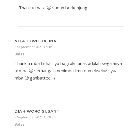
Thank u mas.. 🙂 sudah berkunjung
NITA JUWITHAFINA
3 September 2020 At 08:09
Balas
Thank u mba Litha…iya bagi aku anak adalah segalanya
ni mba 🙂 semangat menimba ilmu dan eksekusi yaa
mba 🙂 ganbattee..:)
DIAH WORO SUSANTI
3 September 2020 At 08:25
Balas