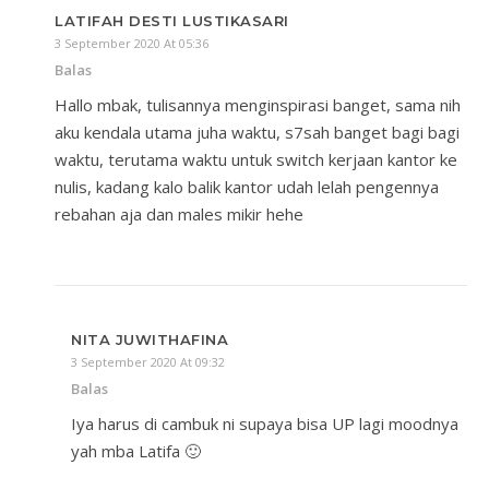
LATIFAH DESTI LUSTIKASARI
3 September 2020 At 05:36
Balas
Hallo mbak, tulisannya menginspirasi banget, sama nih
aku kendala utama juha waktu, s7sah banget bagi bagi
waktu, terutama waktu untuk switch kerjaan kantor ke
nulis, kadang kalo balik kantor udah lelah pengennya
rebahan aja dan males mikir hehe
NITA JUWITHAFINA
3 September 2020 At 09:32
Balas
Iya harus di cambuk ni supaya bisa UP lagi moodnya
yah mba Latifa 🙂