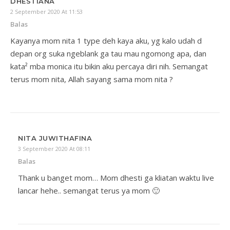
DHESTIANA
2 September 2020 At 11:53
Balas
Kayanya mom nita 1 type deh kaya aku, yg kalo udah d
depan org suka ngeblank ga tau mau ngomong apa, dan
kata² mba monica itu bikin aku percaya diri nih. Semangat
terus mom nita, Allah sayang sama mom nita ?
NITA JUWITHAFINA
3 September 2020 At 08:11
Balas
Thank u banget mom… Mom dhesti ga kliatan waktu live
lancar hehe.. semangat terus ya mom 🙂