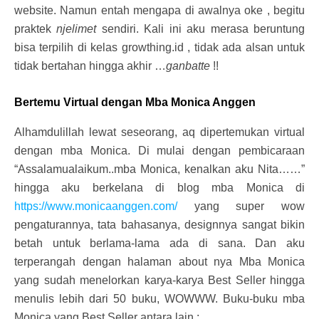
website. Namun entah mengapa di awalnya oke , begitu
praktek
njelimet
sendiri. Kali ini aku merasa beruntung
bisa terpilih di kelas growthing.id , tidak ada alsan untuk
tidak bertahan hingga akhir …
ganbatte
!!
Bertemu Virtual dengan Mba Monica Anggen
Alhamdulillah lewat seseorang, aq dipertemukan virtual
dengan mba Monica. Di mulai dengan pembicaraan
“Assalamualaikum..mba Monica, kenalkan aku Nita……”
hingga aku berkelana di blog mba Monica di
https://www.monicaanggen.com/
yang super wow
pengaturannya, tata bahasanya, designnya sangat bikin
betah untuk berlama-lama ada di sana. Dan aku
terperangah dengan halaman about nya Mba Monica
yang sudah menelorkan karya-karya Best Seller hingga
menulis lebih dari 50 buku, WOWWW. Buku-buku mba
Monica yang Best Seller antara lain :